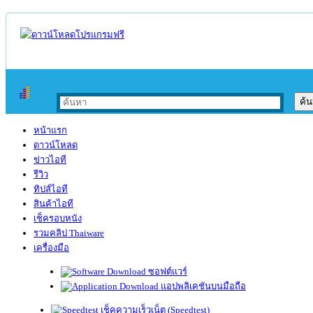
หน้าแรก
ดาวน์โหลด
ข่าวไอที
รีวิว
ทิปส์ไอที
สินค้าไอที
เช็ครอบหนัง
รวมคลิป Thaiware
เครื่องมือ
ซอฟต์แวร์
แอปพลิเคชันบนมือถือ
เช็คความเร็วเน็ต (Speedtest)