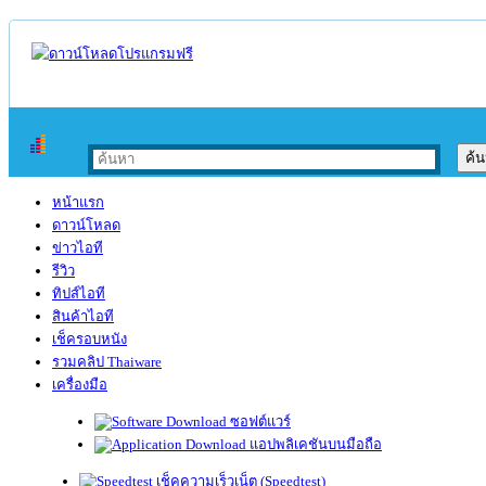
หน้าแรก
ดาวน์โหลด
ข่าวไอที
รีวิว
ทิปส์ไอที
สินค้าไอที
เช็ครอบหนัง
รวมคลิป Thaiware
เครื่องมือ
ซอฟต์แวร์
แอปพลิเคชันบนมือถือ
เช็คความเร็วเน็ต (Speedtest)