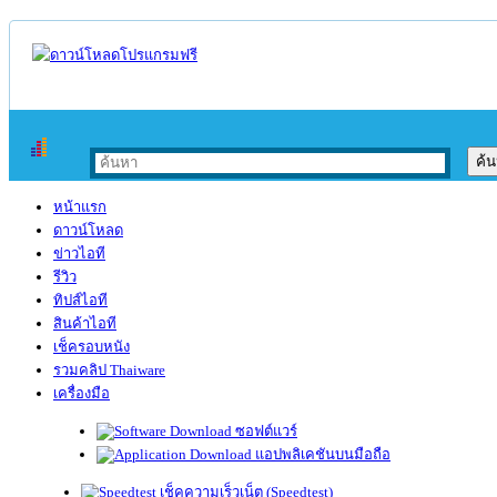
หน้าแรก
ดาวน์โหลด
ข่าวไอที
รีวิว
ทิปส์ไอที
สินค้าไอที
เช็ครอบหนัง
รวมคลิป Thaiware
เครื่องมือ
ซอฟต์แวร์
แอปพลิเคชันบนมือถือ
เช็คความเร็วเน็ต (Speedtest)