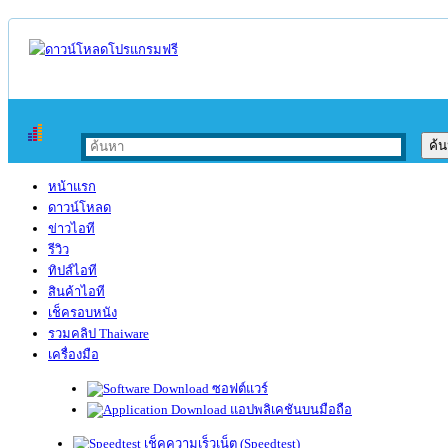
หน้าแรก
ดาวน์โหลด
ข่าวไอที
รีวิว
ทิปส์ไอที
สินค้าไอที
เช็ครอบหนัง
รวมคลิป Thaiware
เครื่องมือ
ซอฟต์แวร์
แอปพลิเคชันบนมือถือ
เช็คความเร็วเน็ต (Speedtest)