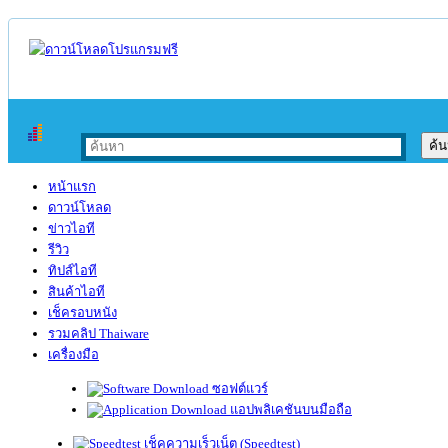
หน้าแรก
ดาวน์โหลด
ข่าวไอที
รีวิว
ทิปส์ไอที
สินค้าไอที
เช็ครอบหนัง
รวมคลิป Thaiware
เครื่องมือ
ซอฟต์แวร์
แอปพลิเคชันบนมือถือ
เช็คความเร็วเน็ต (Speedtest)