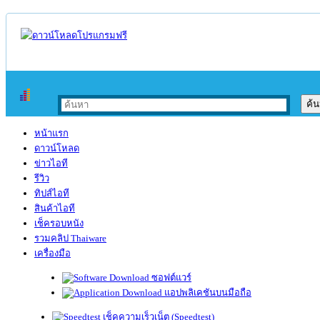
หน้าแรก
ดาวน์โหลด
ข่าวไอที
รีวิว
ทิปส์ไอที
สินค้าไอที
เช็ครอบหนัง
รวมคลิป Thaiware
เครื่องมือ
ซอฟต์แวร์
แอปพลิเคชันบนมือถือ
เช็คความเร็วเน็ต (Speedtest)