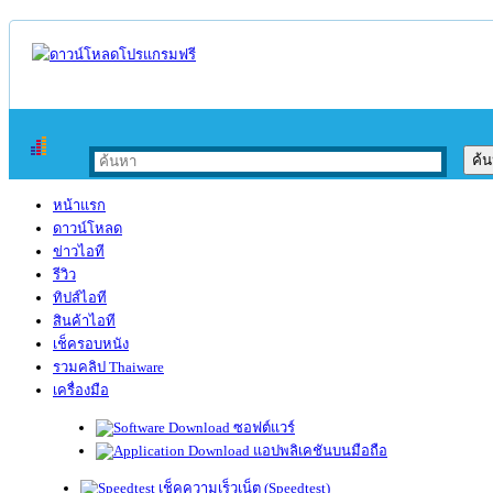
หน้าแรก
ดาวน์โหลด
ข่าวไอที
รีวิว
ทิปส์ไอที
สินค้าไอที
เช็ครอบหนัง
รวมคลิป Thaiware
เครื่องมือ
ซอฟต์แวร์
แอปพลิเคชันบนมือถือ
เช็คความเร็วเน็ต (Speedtest)