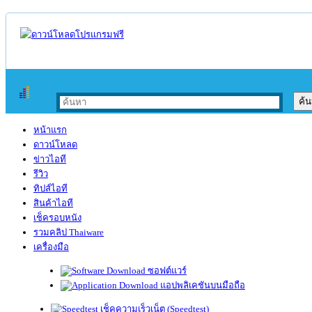
หน้าแรก
ดาวน์โหลด
ข่าวไอที
รีวิว
ทิปส์ไอที
สินค้าไอที
เช็ครอบหนัง
รวมคลิป Thaiware
เครื่องมือ
ซอฟต์แวร์
แอปพลิเคชันบนมือถือ
เช็คความเร็วเน็ต (Speedtest)