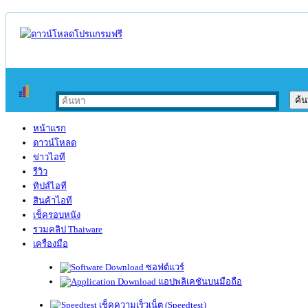
หน้าแรก
ดาวน์โหลด
ข่าวไอที
รีวิว
ทิปส์ไอที
สินค้าไอที
เช็ครอบหนัง
รวมคลิป Thaiware
เครื่องมือ
ซอฟต์แวร์
แอปพลิเคชันบนมือถือ
เช็คความเร็วเน็ต (Speedtest)