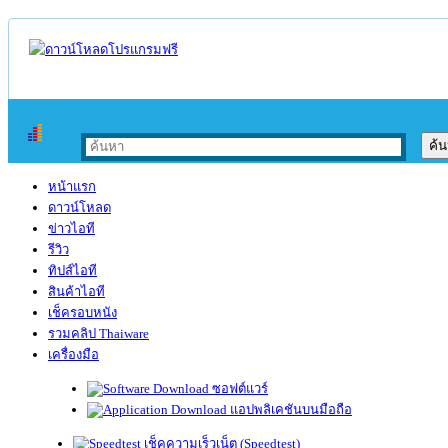
หน้าแรก
ดาวน์โหลด
ข่าวไอที
รีวิว
ทิปส์ไอที
สินค้าไอที
เช็ครอบหนัง
รวมคลิป Thaiware
เครื่องมือ
ซอฟต์แวร์
แอปพลิเคชันบนมือถือ
เช็คความเร็วเน็ต (Speedtest)