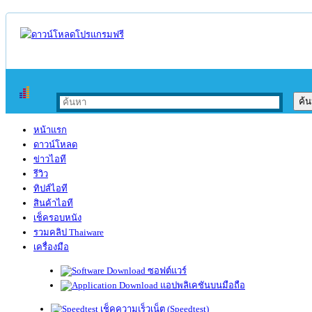
หน้าแรก
ดาวน์โหลด
ข่าวไอที
รีวิว
ทิปส์ไอที
สินค้าไอที
เช็ครอบหนัง
รวมคลิป Thaiware
เครื่องมือ
ซอฟต์แวร์
แอปพลิเคชันบนมือถือ
เช็คความเร็วเน็ต (Speedtest)