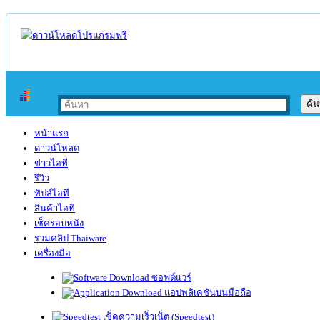
หน้าแรก
ดาวน์โหลด
ข่าวไอที
รีวิว
ทิปส์ไอที
สินค้าไอที
เช็ครอบหนัง
รวมคลิป Thaiware
เครื่องมือ
ซอฟต์แวร์
แอปพลิเคชันบนมือถือ
เช็คความเร็วเน็ต (Speedtest)