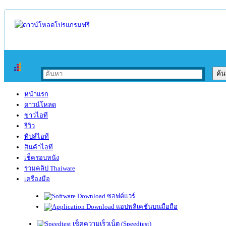
หน้าแรก
ดาวน์โหลด
ข่าวไอที
รีวิว
ทิปส์ไอที
สินค้าไอที
เช็ครอบหนัง
รวมคลิป Thaiware
เครื่องมือ
ซอฟต์แวร์
แอปพลิเคชันบนมือถือ
เช็คความเร็วเน็ต (Speedtest)