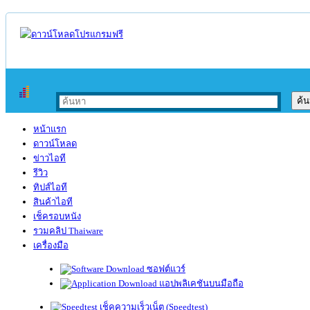
หน้าแรก
ดาวน์โหลด
ข่าวไอที
รีวิว
ทิปส์ไอที
สินค้าไอที
เช็ครอบหนัง
รวมคลิป Thaiware
เครื่องมือ
ซอฟต์แวร์
แอปพลิเคชันบนมือถือ
เช็คความเร็วเน็ต (Speedtest)