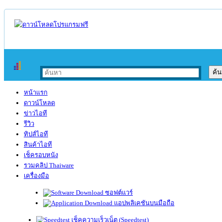
หน้าแรก
ดาวน์โหลด
ข่าวไอที
รีวิว
ทิปส์ไอที
สินค้าไอที
เช็ครอบหนัง
รวมคลิป Thaiware
เครื่องมือ
ซอฟต์แวร์
แอปพลิเคชันบนมือถือ
เช็คความเร็วเน็ต (Speedtest)