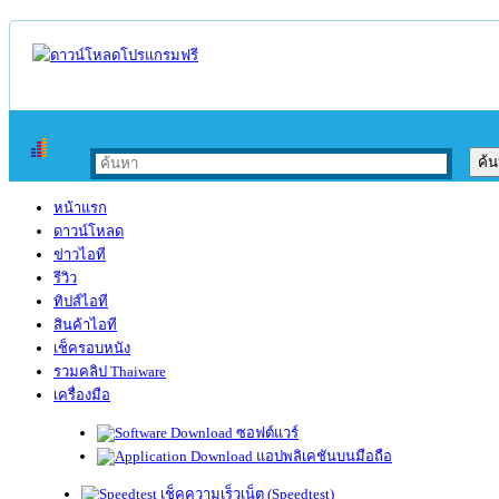
หน้าแรก
ดาวน์โหลด
ข่าวไอที
รีวิว
ทิปส์ไอที
สินค้าไอที
เช็ครอบหนัง
รวมคลิป Thaiware
เครื่องมือ
ซอฟต์แวร์
แอปพลิเคชันบนมือถือ
เช็คความเร็วเน็ต (Speedtest)