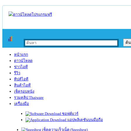
หน้าแรก
ดาวน์โหลด
ข่าวไอที
รีวิว
ทิปส์ไอที
สินค้าไอที
เช็ครอบหนัง
รวมคลิป Thaiware
เครื่องมือ
ซอฟต์แวร์
แอปพลิเคชันบนมือถือ
เช็คความเร็วเน็ต (Speedtest)