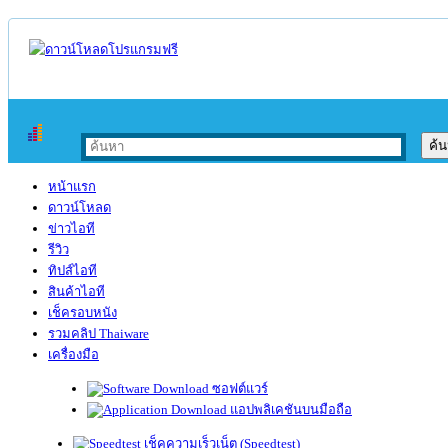
หน้าแรก
ดาวน์โหลด
ข่าวไอที
รีวิว
ทิปส์ไอที
สินค้าไอที
เช็ครอบหนัง
รวมคลิป Thaiware
เครื่องมือ
ซอฟต์แวร์
แอปพลิเคชันบนมือถือ
เช็คความเร็วเน็ต (Speedtest)