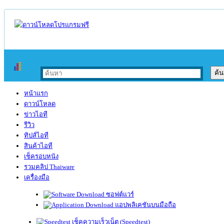
หน้าแรก
ดาวน์โหลด
ข่าวไอที
รีวิว
ทิปส์ไอที
สินค้าไอที
เช็ครอบหนัง
รวมคลิป Thaiware
เครื่องมือ
ซอฟต์แวร์
แอปพลิเคชันบนมือถือ
เช็คความเร็วเน็ต (Speedtest)