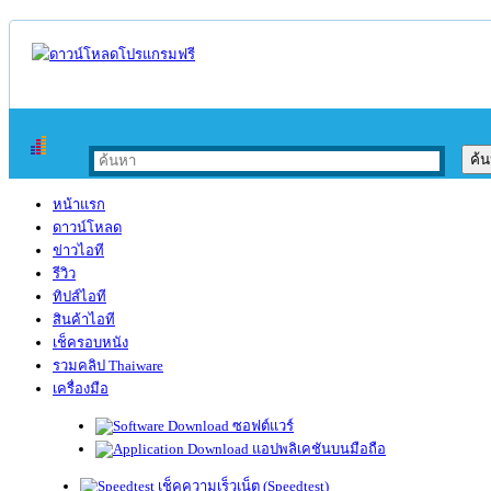
หน้าแรก
ดาวน์โหลด
ข่าวไอที
รีวิว
ทิปส์ไอที
สินค้าไอที
เช็ครอบหนัง
รวมคลิป Thaiware
เครื่องมือ
ซอฟต์แวร์
แอปพลิเคชันบนมือถือ
เช็คความเร็วเน็ต (Speedtest)