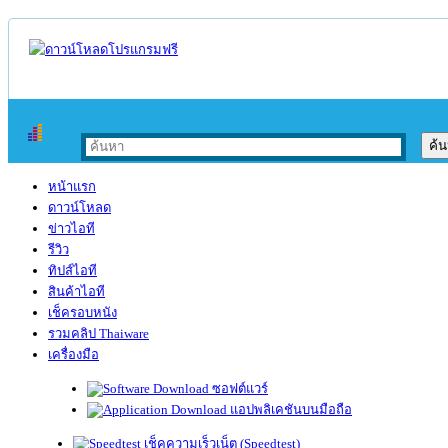
หน้าแรก
ดาวน์โหลด
ข่าวไอที
รีวิว
ทิปส์ไอที
สินค้าไอที
เช็ครอบหนัง
รวมคลิป Thaiware
เครื่องมือ
ซอฟต์แวร์
แอปพลิเคชันบนมือถือ
เช็คความเร็วเน็ต (Speedtest)