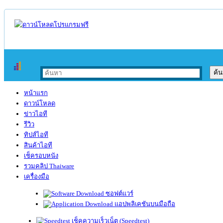
หน้าแรก
ดาวน์โหลด
ข่าวไอที
รีวิว
ทิปส์ไอที
สินค้าไอที
เช็ครอบหนัง
รวมคลิป Thaiware
เครื่องมือ
ซอฟต์แวร์
แอปพลิเคชันบนมือถือ
เช็คความเร็วเน็ต (Speedtest)