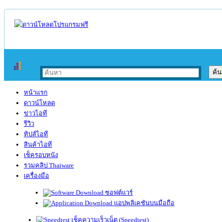
หน้าแรก
ดาวน์โหลด
ข่าวไอที
รีวิว
ทิปส์ไอที
สินค้าไอที
เช็ครอบหนัง
รวมคลิป Thaiware
เครื่องมือ
ซอฟต์แวร์
แอปพลิเคชันบนมือถือ
เช็คความเร็วเน็ต (Speedtest)