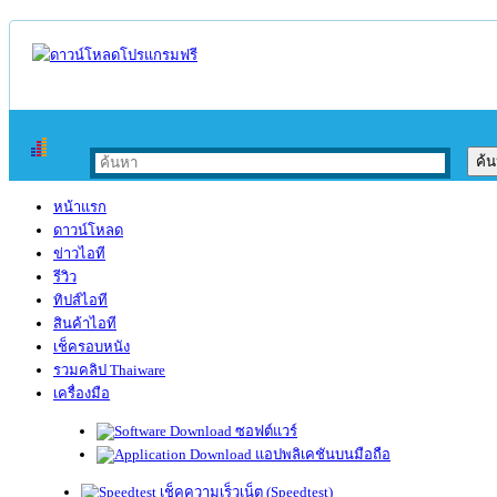
หน้าแรก
ดาวน์โหลด
ข่าวไอที
รีวิว
ทิปส์ไอที
สินค้าไอที
เช็ครอบหนัง
รวมคลิป Thaiware
เครื่องมือ
ซอฟต์แวร์
แอปพลิเคชันบนมือถือ
เช็คความเร็วเน็ต (Speedtest)