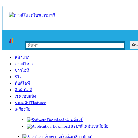
หน้าแรก
ดาวน์โหลด
ข่าวไอที
รีวิว
ทิปส์ไอที
สินค้าไอที
เช็ครอบหนัง
รวมคลิป Thaiware
เครื่องมือ
ซอฟต์แวร์
แอปพลิเคชันบนมือถือ
เช็คความเร็วเน็ต (Speedtest)