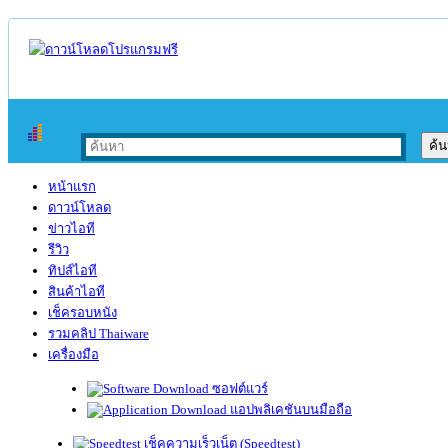
หน้าแรก
ดาวน์โหลด
ข่าวไอที
รีวิว
ทิปส์ไอที
สินค้าไอที
เช็ครอบหนัง
รวมคลิป Thaiware
เครื่องมือ
ซอฟต์แวร์
แอปพลิเคชันบนมือถือ
เช็คความเร็วเน็ต (Speedtest)