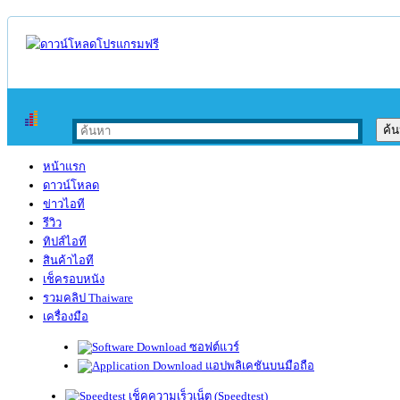
หน้าแรก
ดาวน์โหลด
ข่าวไอที
รีวิว
ทิปส์ไอที
สินค้าไอที
เช็ครอบหนัง
รวมคลิป Thaiware
เครื่องมือ
ซอฟต์แวร์
แอปพลิเคชันบนมือถือ
เช็คความเร็วเน็ต (Speedtest)