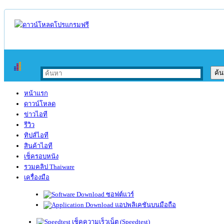
หน้าแรก
ดาวน์โหลด
ข่าวไอที
รีวิว
ทิปส์ไอที
สินค้าไอที
เช็ครอบหนัง
รวมคลิป Thaiware
เครื่องมือ
ซอฟต์แวร์
แอปพลิเคชันบนมือถือ
เช็คความเร็วเน็ต (Speedtest)