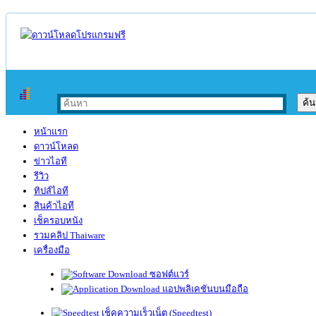
หน้าแรก
ดาวน์โหลด
ข่าวไอที
รีวิว
ทิปส์ไอที
สินค้าไอที
เช็ครอบหนัง
รวมคลิป Thaiware
เครื่องมือ
ซอฟต์แวร์
แอปพลิเคชันบนมือถือ
เช็คความเร็วเน็ต (Speedtest)