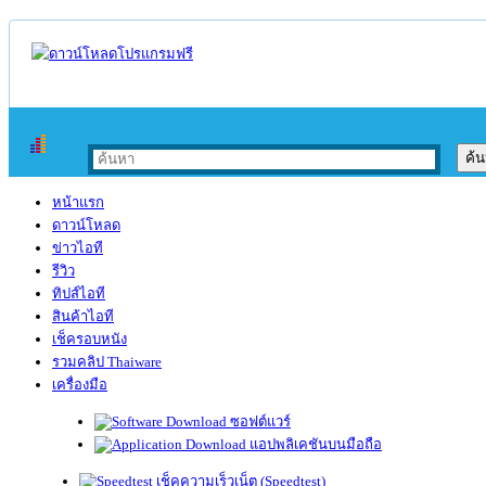
หน้าแรก
ดาวน์โหลด
ข่าวไอที
รีวิว
ทิปส์ไอที
สินค้าไอที
เช็ครอบหนัง
รวมคลิป Thaiware
เครื่องมือ
ซอฟต์แวร์
แอปพลิเคชันบนมือถือ
เช็คความเร็วเน็ต (Speedtest)