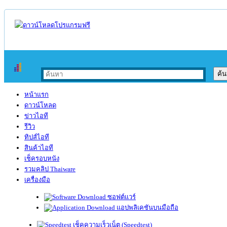
หน้าแรก
ดาวน์โหลด
ข่าวไอที
รีวิว
ทิปส์ไอที
สินค้าไอที
เช็ครอบหนัง
รวมคลิป Thaiware
เครื่องมือ
ซอฟต์แวร์
แอปพลิเคชันบนมือถือ
เช็คความเร็วเน็ต (Speedtest)