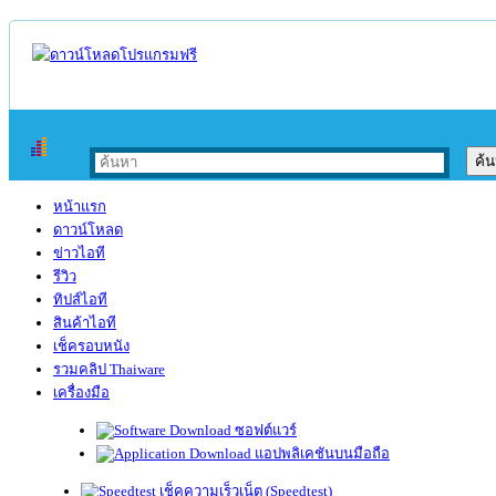
หน้าแรก
ดาวน์โหลด
ข่าวไอที
รีวิว
ทิปส์ไอที
สินค้าไอที
เช็ครอบหนัง
รวมคลิป Thaiware
เครื่องมือ
ซอฟต์แวร์
แอปพลิเคชันบนมือถือ
เช็คความเร็วเน็ต (Speedtest)