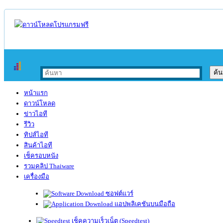
หน้าแรก
ดาวน์โหลด
ข่าวไอที
รีวิว
ทิปส์ไอที
สินค้าไอที
เช็ครอบหนัง
รวมคลิป Thaiware
เครื่องมือ
ซอฟต์แวร์
แอปพลิเคชันบนมือถือ
เช็คความเร็วเน็ต (Speedtest)