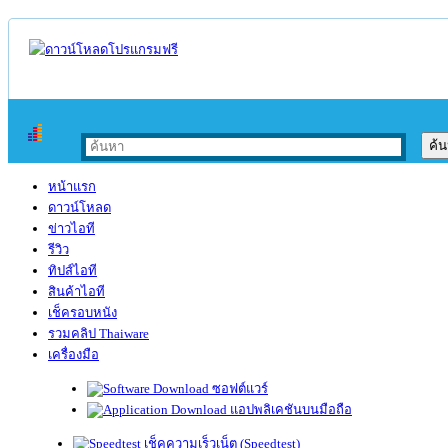
หน้าแรก
ดาวน์โหลด
ข่าวไอที
รีวิว
ทิปส์ไอที
สินค้าไอที
เช็ครอบหนัง
รวมคลิป Thaiware
เครื่องมือ
ซอฟต์แวร์
แอปพลิเคชันบนมือถือ
เช็คความเร็วเน็ต (Speedtest)