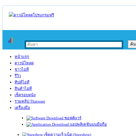
หน้าแรก
ดาวน์โหลด
ข่าวไอที
รีวิว
ทิปส์ไอที
สินค้าไอที
เช็ครอบหนัง
รวมคลิป Thaiware
เครื่องมือ
ซอฟต์แวร์
แอปพลิเคชันบนมือถือ
เช็คความเร็วเน็ต (Speedtest)