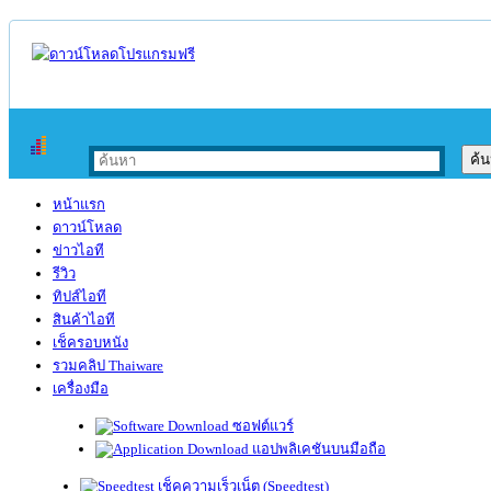
หน้าแรก
ดาวน์โหลด
ข่าวไอที
รีวิว
ทิปส์ไอที
สินค้าไอที
เช็ครอบหนัง
รวมคลิป Thaiware
เครื่องมือ
ซอฟต์แวร์
แอปพลิเคชันบนมือถือ
เช็คความเร็วเน็ต (Speedtest)