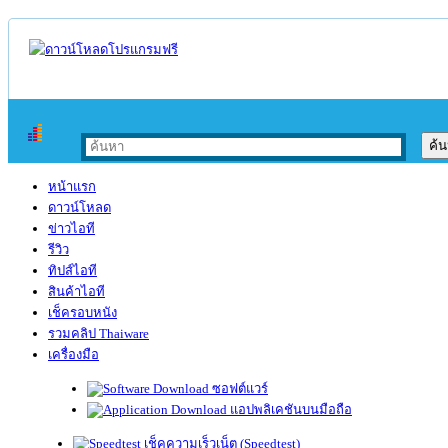
หน้าแรก
ดาวน์โหลด
ข่าวไอที
รีวิว
ทิปส์ไอที
สินค้าไอที
เช็ครอบหนัง
รวมคลิป Thaiware
เครื่องมือ
ซอฟต์แวร์
แอปพลิเคชันบนมือถือ
เช็คความเร็วเน็ต (Speedtest)