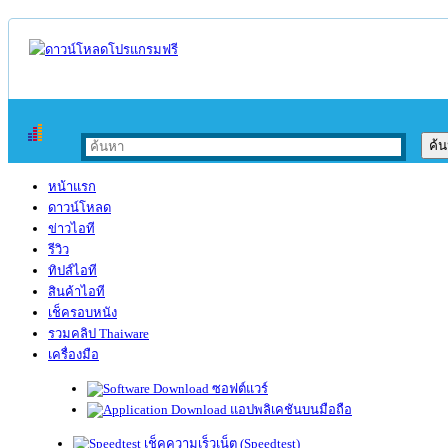
หน้าแรก
ดาวน์โหลด
ข่าวไอที
รีวิว
ทิปส์ไอที
สินค้าไอที
เช็ครอบหนัง
รวมคลิป Thaiware
เครื่องมือ
ซอฟต์แวร์
แอปพลิเคชันบนมือถือ
เช็คความเร็วเน็ต (Speedtest)