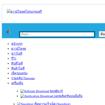
หน้าแรก
ดาวน์โหลด
ข่าวไอที
รีวิว
ทิปส์ไอที
สินค้าไอที
เช็ครอบหนัง
รวมคลิป Thaiware
เครื่องมือ
ซอฟต์แวร์
แอปพลิเคชันบนมือถือ
เช็คความเร็วเน็ต (Speedtest)