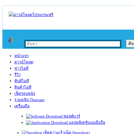
หน้าแรก
ดาวน์โหลด
ข่าวไอที
รีวิว
ทิปส์ไอที
สินค้าไอที
เช็ครอบหนัง
รวมคลิป Thaiware
เครื่องมือ
ซอฟต์แวร์
แอปพลิเคชันบนมือถือ
เช็คความเร็วเน็ต (Speedtest)