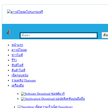
หน้าแรก
ดาวน์โหลด
ข่าวไอที
รีวิว
ทิปส์ไอที
สินค้าไอที
เช็ครอบหนัง
รวมคลิป Thaiware
เครื่องมือ
ซอฟต์แวร์
แอปพลิเคชันบนมือถือ
เช็คความเร็วเน็ต (Speedtest)