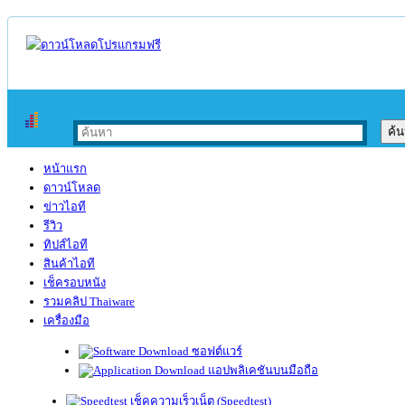
หน้าแรก
ดาวน์โหลด
ข่าวไอที
รีวิว
ทิปส์ไอที
สินค้าไอที
เช็ครอบหนัง
รวมคลิป Thaiware
เครื่องมือ
ซอฟต์แวร์
แอปพลิเคชันบนมือถือ
เช็คความเร็วเน็ต (Speedtest)