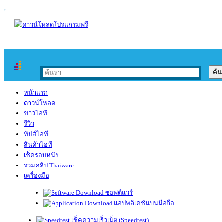
หน้าแรก
ดาวน์โหลด
ข่าวไอที
รีวิว
ทิปส์ไอที
สินค้าไอที
เช็ครอบหนัง
รวมคลิป Thaiware
เครื่องมือ
ซอฟต์แวร์
แอปพลิเคชันบนมือถือ
เช็คความเร็วเน็ต (Speedtest)