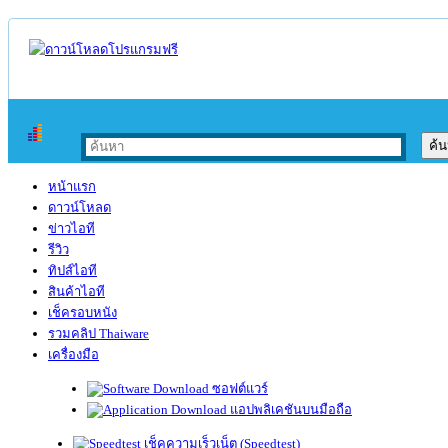
หน้าแรก
ดาวน์โหลด
ข่าวไอที
รีวิว
ทิปส์ไอที
สินค้าไอที
เช็ครอบหนัง
รวมคลิป Thaiware
เครื่องมือ
ซอฟต์แวร์
แอปพลิเคชันบนมือถือ
เช็คความเร็วเน็ต (Speedtest)