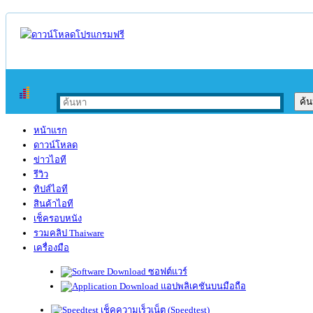
หน้าแรก
ดาวน์โหลด
ข่าวไอที
รีวิว
ทิปส์ไอที
สินค้าไอที
เช็ครอบหนัง
รวมคลิป Thaiware
เครื่องมือ
ซอฟต์แวร์
แอปพลิเคชันบนมือถือ
เช็คความเร็วเน็ต (Speedtest)