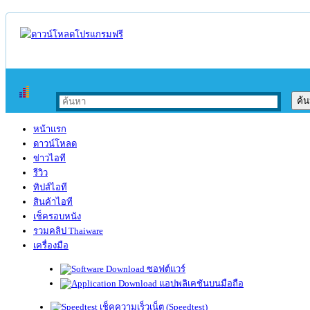
หน้าแรก
ดาวน์โหลด
ข่าวไอที
รีวิว
ทิปส์ไอที
สินค้าไอที
เช็ครอบหนัง
รวมคลิป Thaiware
เครื่องมือ
ซอฟต์แวร์
แอปพลิเคชันบนมือถือ
เช็คความเร็วเน็ต (Speedtest)