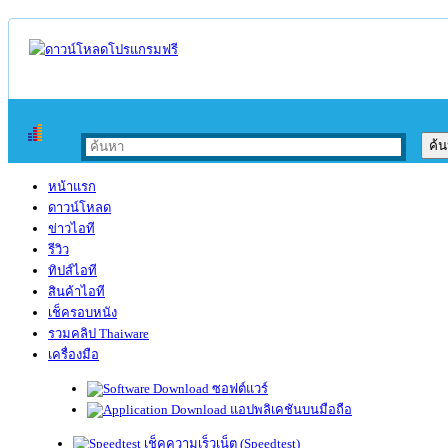
หน้าแรก
ดาวน์โหลด
ข่าวไอที
รีวิว
ทิปส์ไอที
สินค้าไอที
เช็ครอบหนัง
รวมคลิป Thaiware
เครื่องมือ
ซอฟต์แวร์
แอปพลิเคชันบนมือถือ
เช็คความเร็วเน็ต (Speedtest)