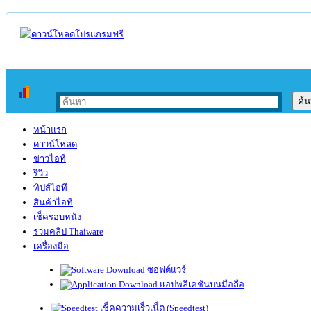
หน้าแรก
ดาวน์โหลด
ข่าวไอที
รีวิว
ทิปส์ไอที
สินค้าไอที
เช็ครอบหนัง
รวมคลิป Thaiware
เครื่องมือ
ซอฟต์แวร์
แอปพลิเคชันบนมือถือ
เช็คความเร็วเน็ต (Speedtest)