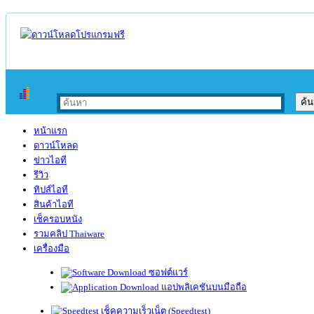
หน้าแรก
ดาวน์โหลด
ข่าวไอที
รีวิว
ทิปส์ไอที
สินค้าไอที
เช็ครอบหนัง
รวมคลิป Thaiware
เครื่องมือ
ซอฟต์แวร์
แอปพลิเคชันบนมือถือ
เช็คความเร็วเน็ต (Speedtest)