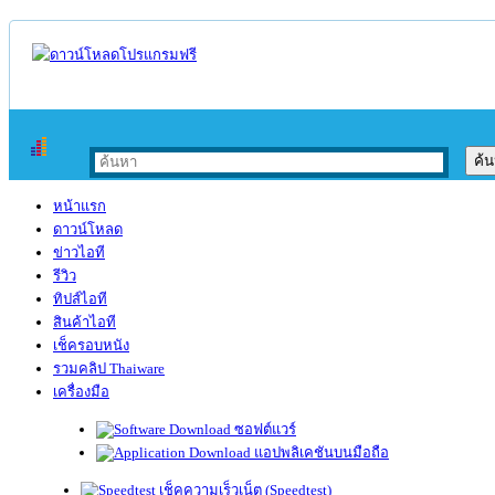
หน้าแรก
ดาวน์โหลด
ข่าวไอที
รีวิว
ทิปส์ไอที
สินค้าไอที
เช็ครอบหนัง
รวมคลิป Thaiware
เครื่องมือ
ซอฟต์แวร์
แอปพลิเคชันบนมือถือ
เช็คความเร็วเน็ต (Speedtest)